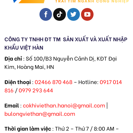
CÔNG TY TNHH ĐT TM
SẢN XUẤT VÀ XUẤT NHẬP
KHẨU VIỆT HÀN
Địa chỉ
: Số 100/B3 Nguyễn Cảnh Dị, KĐT Đại
Kim, Hoàng Mai, HN
Điện thoại
:
02466 870 468
– Hotline:
0917 014
816
/
0979 293 644
Email
:
cokhiviethan.hanoi@gmail.com
|
bulongviethan@gmail.com
Thời gian làm việc
: Thứ 2 – Thứ 7 / 8:00 AM –