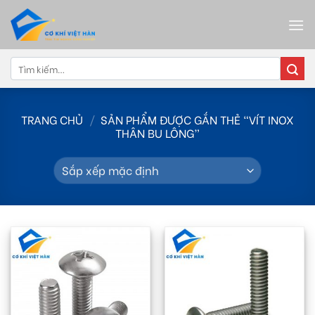
Skip
to
content
Tìm
kiếm:
TRANG CHỦ
/
SẢN PHẨM ĐƯỢC GẮN THẺ “VÍT INOX
THÂN BU LÔNG”