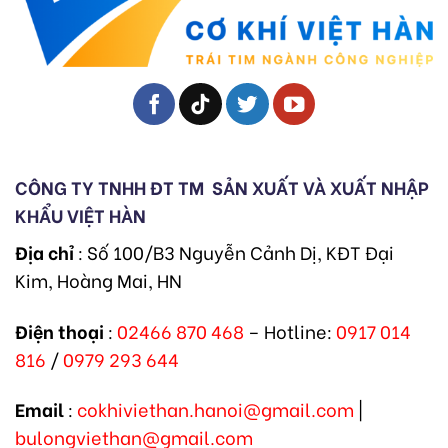
CÔNG TY TNHH ĐT TM
SẢN XUẤT VÀ XUẤT NHẬP
KHẨU VIỆT HÀN
Địa chỉ
: Số 100/B3 Nguyễn Cảnh Dị, KĐT Đại
Kim, Hoàng Mai, HN
Điện thoại
:
02466 870 468
– Hotline:
0917 014
816
/
0979 293 644
Email
:
cokhiviethan.hanoi@gmail.com
|
bulongviethan@gmail.com