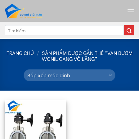
Skip
to
content
Tìm
kiếm:
TRANG CHỦ
/
SẢN PHẨM ĐƯỢC GẮN THẺ “VAN BƯỚM
WONIL GANG VÔ LĂNG”