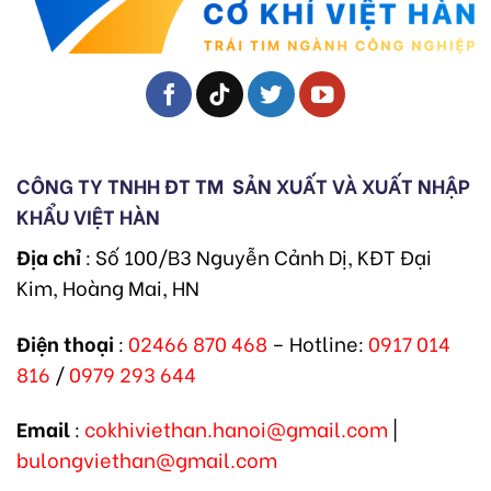
CÔNG TY TNHH ĐT TM
SẢN XUẤT VÀ XUẤT NHẬP
KHẨU VIỆT HÀN
Địa chỉ
: Số 100/B3 Nguyễn Cảnh Dị, KĐT Đại
Kim, Hoàng Mai, HN
Điện thoại
:
02466 870 468
– Hotline:
0917 014
816
/
0979 293 644
Email
:
cokhiviethan.hanoi@gmail.com
|
bulongviethan@gmail.com