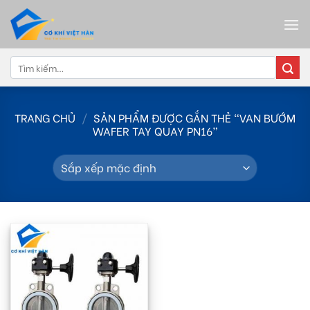
Skip
to
content
Tìm
kiếm:
TRANG CHỦ
/
SẢN PHẨM ĐƯỢC GẮN THẺ “VAN BƯỚM
WAFER TAY QUAY PN16”