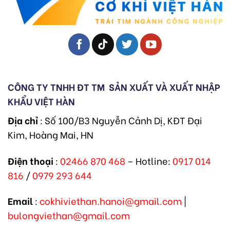
CÔNG TY TNHH ĐT TM
SẢN XUẤT VÀ XUẤT NHẬP
KHẨU VIỆT HÀN
Địa chỉ
: Số 100/B3 Nguyễn Cảnh Dị, KĐT Đại
Kim, Hoàng Mai, HN
Điện thoại
:
02466 870 468
– Hotline:
0917 014
816
/
0979 293 644
Email
:
cokhiviethan.hanoi@gmail.com
|
bulongviethan@gmail.com