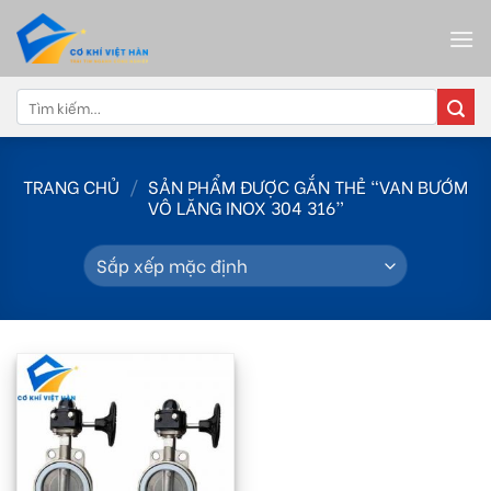
Skip
to
content
Tìm
kiếm:
TRANG CHỦ
/
SẢN PHẨM ĐƯỢC GẮN THẺ “VAN BƯỚM
VÔ LĂNG INOX 304 316”