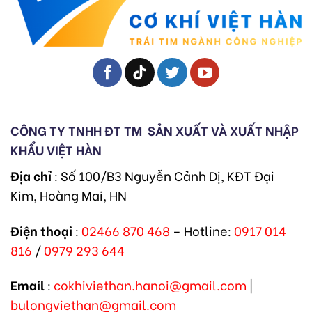
CÔNG TY TNHH ĐT TM
SẢN XUẤT VÀ XUẤT NHẬP
KHẨU VIỆT HÀN
Địa chỉ
: Số 100/B3 Nguyễn Cảnh Dị, KĐT Đại
Kim, Hoàng Mai, HN
Điện thoại
:
02466 870 468
– Hotline:
0917 014
816
/
0979 293 644
Email
:
cokhiviethan.hanoi@gmail.com
|
bulongviethan@gmail.com