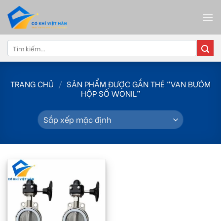
Skip
to
content
Tìm
kiếm:
TRANG CHỦ
/
SẢN PHẨM ĐƯỢC GẮN THẺ “VAN BƯỚM
HỘP SỐ WONIL”