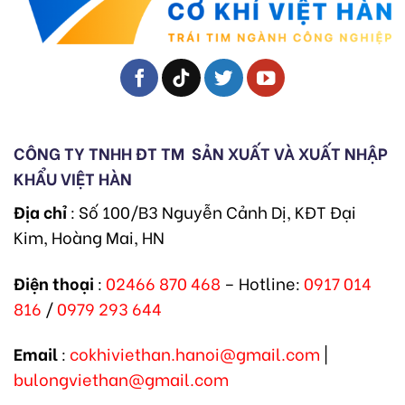
CÔNG TY TNHH ĐT TM
SẢN XUẤT VÀ XUẤT NHẬP
KHẨU VIỆT HÀN
Địa chỉ
: Số 100/B3 Nguyễn Cảnh Dị, KĐT Đại
Kim, Hoàng Mai, HN
Điện thoại
:
02466 870 468
– Hotline:
0917 014
816
/
0979 293 644
Email
:
cokhiviethan.hanoi@gmail.com
|
bulongviethan@gmail.com