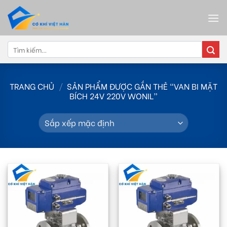
Skip
to
content
Tìm
kiếm:
TRANG CHỦ
/
SẢN PHẨM ĐƯỢC GẮN THẺ “VAN BI MẶT
BÍCH 24V 220V WONIL”