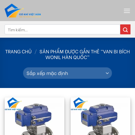
Skip
to
content
Tìm
kiếm:
TRANG CHỦ
/
SẢN PHẨM ĐƯỢC GẮN THẺ “VAN BI BÍCH
WONIL HÀN QUỐC”