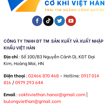
CÔNG TY TNHH ĐT TM
SẢN XUẤT VÀ XUẤT NHẬP
KHẨU VIỆT HÀN
Địa chỉ
: Số 100/B3 Nguyễn Cảnh Dị, KĐT Đại
Kim, Hoàng Mai, HN
Điện thoại
:
02466 870 468
– Hotline:
0917 014
816
/
0979 293 644
Email
:
cokhiviethan.hanoi@gmail.com
|
bulongviethan@gmail.com