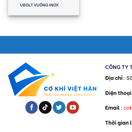
UBOLT VUÔNG INOX
CÔNG TY 
Địa chỉ
: S
Điện thoại
Email
:
co
Thời gian 