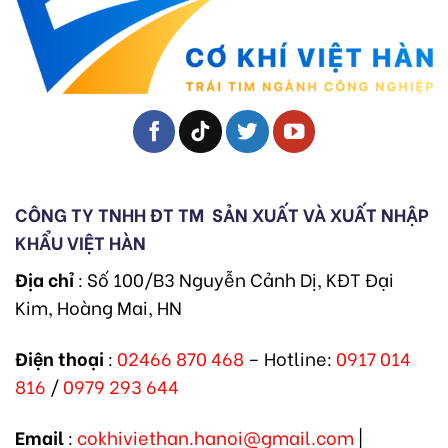
CÔNG TY TNHH ĐT TM
SẢN XUẤT VÀ XUẤT NHẬP
KHẨU VIỆT HÀN
Địa chỉ
: Số 100/B3 Nguyễn Cảnh Dị, KĐT Đại
Kim, Hoàng Mai, HN
Điện thoại
:
02466 870 468
– Hotline:
0917 014
816
/
0979 293 644
Email
:
cokhiviethan.hanoi@gmail.com
|