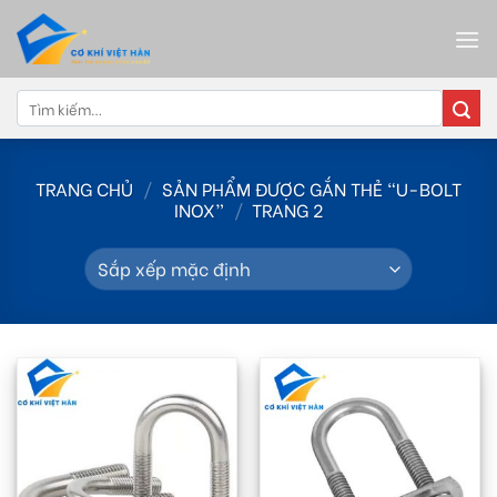
Skip
to
content
Tìm
kiếm:
TRANG CHỦ
/
SẢN PHẨM ĐƯỢC GẮN THẺ “U-BOLT
INOX”
/
TRANG 2