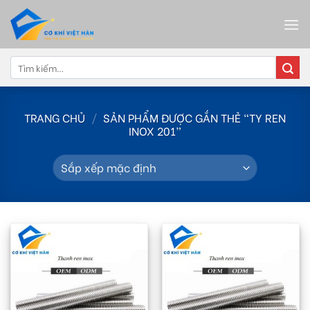
Skip
to
content
Tìm
kiếm:
TRANG CHỦ
/
SẢN PHẨM ĐƯỢC GẮN THẺ “TY REN
INOX 201”