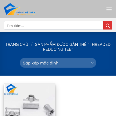
Skip
to
content
Tìm
kiếm:
TRANG CHỦ
/
SẢN PHẨM ĐƯỢC GẮN THẺ “THREADED
REDUCING TEE”