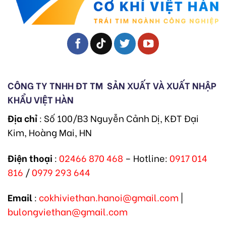
CÔNG TY TNHH ĐT TM
SẢN XUẤT VÀ XUẤT NHẬP
KHẨU VIỆT HÀN
Địa chỉ
: Số 100/B3 Nguyễn Cảnh Dị, KĐT Đại
Kim, Hoàng Mai, HN
Điện thoại
:
02466 870 468
– Hotline:
0917 014
816
/
0979 293 644
Email
:
cokhiviethan.hanoi@gmail.com
|
bulongviethan@gmail.com