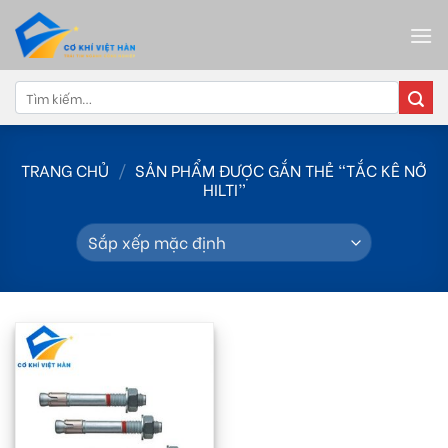
Skip
to
content
Tìm
kiếm:
TRANG CHỦ
/
SẢN PHẨM ĐƯỢC GẮN THẺ “TẮC KÊ NỞ
HILTI”