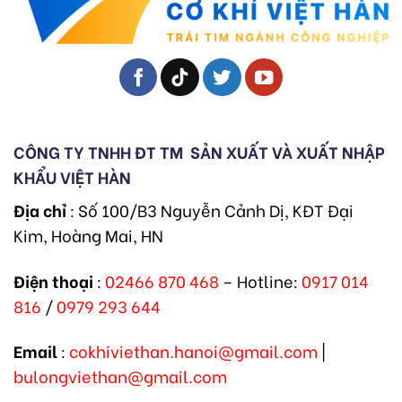
CÔNG TY TNHH ĐT TM
SẢN XUẤT VÀ XUẤT NHẬP
KHẨU VIỆT HÀN
Địa chỉ
: Số 100/B3 Nguyễn Cảnh Dị, KĐT Đại
Kim, Hoàng Mai, HN
Điện thoại
:
02466 870 468
– Hotline:
0917 014
816
/
0979 293 644
Email
:
cokhiviethan.hanoi@gmail.com
|
bulongviethan@gmail.com