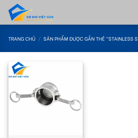
Skip
to
content
TRANG CHỦ
/
SẢN PHẨM ĐƯỢC GẮN THẺ “STAINLESS S