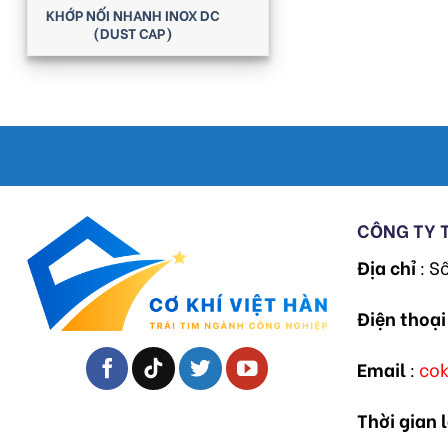
KHỚP NỐI NHANH INOX DC
(DUST CAP)
CÔNG TY 
Địa chỉ
: S
Điện thoại
Email
:
co
Thời gian 