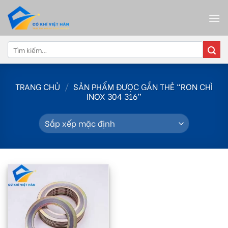
Skip
to
content
Tìm
kiếm:
TRANG CHỦ
/
SẢN PHẨM ĐƯỢC GẮN THẺ “RON CHÌ
INOX 304 316”