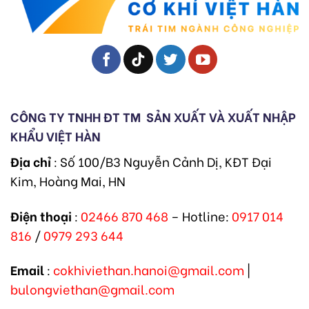
CÔNG TY TNHH ĐT TM
SẢN XUẤT VÀ XUẤT NHẬP
KHẨU VIỆT HÀN
Địa chỉ
: Số 100/B3 Nguyễn Cảnh Dị, KĐT Đại
Kim, Hoàng Mai, HN
Điện thoại
:
02466 870 468
– Hotline:
0917 014
816
/
0979 293 644
Email
:
cokhiviethan.hanoi@gmail.com
|
bulongviethan@gmail.com