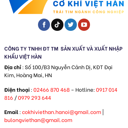
CÔNG TY TNHH ĐT TM
SẢN XUẤT VÀ XUẤT NHẬP
KHẨU VIỆT HÀN
Địa chỉ
: Số 100/B3 Nguyễn Cảnh Dị, KĐT Đại
Kim, Hoàng Mai, HN
Điện thoại
:
02466 870 468
– Hotline:
0917 014
816
/
0979 293 644
Email
:
cokhiviethan.hanoi@gmail.com
|
bulongviethan@gmail.com