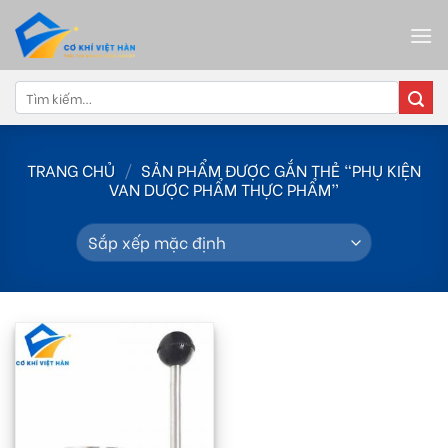
Skip
to
content
Tìm
kiếm:
TRANG CHỦ
/
SẢN PHẨM ĐƯỢC GẮN THẺ “PHỤ KIỆN
VAN DƯỢC PHẨM THỰC PHẨM”