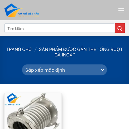
Skip
to
content
Tìm
kiếm:
TRANG CHỦ
/
SẢN PHẨM ĐƯỢC GẮN THẺ “ỐNG RUỘT
GÀ INOX”