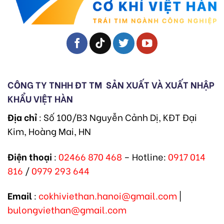
CÔNG TY TNHH ĐT TM
SẢN XUẤT VÀ XUẤT NHẬP
KHẨU VIỆT HÀN
Địa chỉ
: Số 100/B3 Nguyễn Cảnh Dị, KĐT Đại
Kim, Hoàng Mai, HN
Điện thoại
:
02466 870 468
– Hotline:
0917 014
816
/
0979 293 644
Email
:
cokhiviethan.hanoi@gmail.com
|
bulongviethan@gmail.com