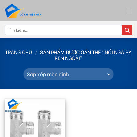
Skip
to
content
Tìm
kiếm:
TRANG CHỦ
/
SẢN PHẨM ĐƯỢC GẮN THẺ “NỐI NGÃ BA
REN NGOÀI”