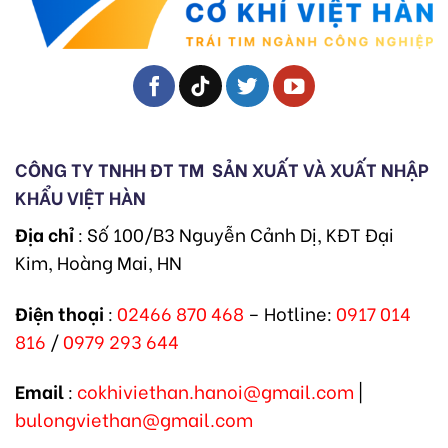
CÔNG TY TNHH ĐT TM
SẢN XUẤT VÀ XUẤT NHẬP
KHẨU VIỆT HÀN
Địa chỉ
: Số 100/B3 Nguyễn Cảnh Dị, KĐT Đại
Kim, Hoàng Mai, HN
Điện thoại
:
02466 870 468
– Hotline:
0917 014
816
/
0979 293 644
Email
:
cokhiviethan.hanoi@gmail.com
|
bulongviethan@gmail.com