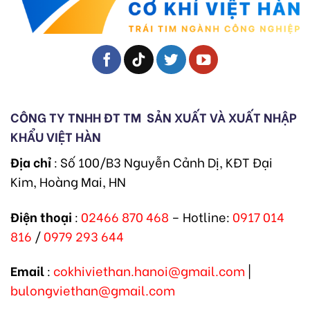
CÔNG TY TNHH ĐT TM
SẢN XUẤT VÀ XUẤT NHẬP
KHẨU VIỆT HÀN
Địa chỉ
: Số 100/B3 Nguyễn Cảnh Dị, KĐT Đại
Kim, Hoàng Mai, HN
Điện thoại
:
02466 870 468
– Hotline:
0917 014
816
/
0979 293 644
Email
:
cokhiviethan.hanoi@gmail.com
|
bulongviethan@gmail.com