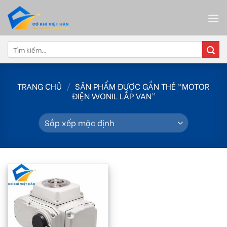
Skip
to
content
Tìm
kiếm:
TRANG CHỦ
/
SẢN PHẨM ĐƯỢC GẮN THẺ “MOTOR
ĐIỆN WONIL LẮP VAN”