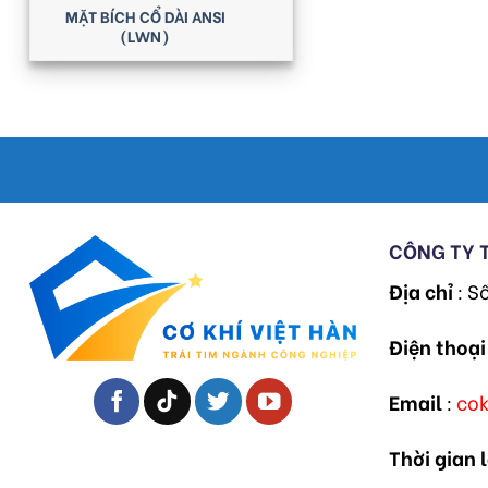
MẶT BÍCH CỔ DÀI ANSI
(LWN)
CÔNG TY 
Địa chỉ
: S
Điện thoại
Email
:
co
Thời gian 