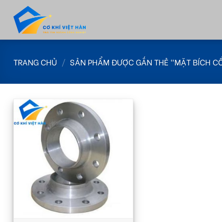
Skip
to
content
TRANG CHỦ
/
SẢN PHẨM ĐƯỢC GẮN THẺ “MẶT BÍCH CỔ