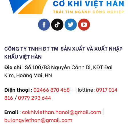
CÔNG TY TNHH ĐT TM
SẢN XUẤT VÀ XUẤT NHẬP
KHẨU VIỆT HÀN
Địa chỉ
: Số 100/B3 Nguyễn Cảnh Dị, KĐT Đại
Kim, Hoàng Mai, HN
Điện thoại
:
02466 870 468
– Hotline:
0917 014
816
/
0979 293 644
Email
:
cokhiviethan.hanoi@gmail.com
|
bulongviethan@gmail.com