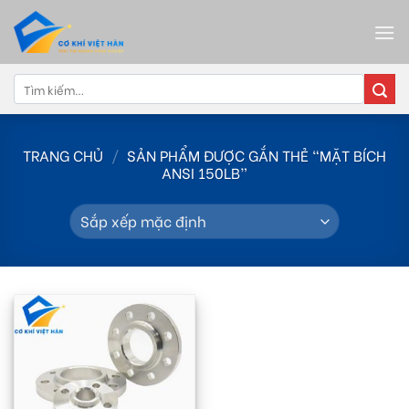
Skip
to
content
Tìm
kiếm:
TRANG CHỦ
/
SẢN PHẨM ĐƯỢC GẮN THẺ “MẶT BÍCH
ANSI 150LB”