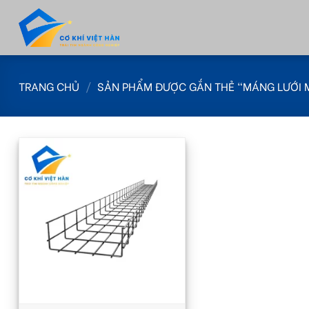
Skip
to
content
TRANG CHỦ
/
SẢN PHẨM ĐƯỢC GẮN THẺ “MÁNG LƯỚI M