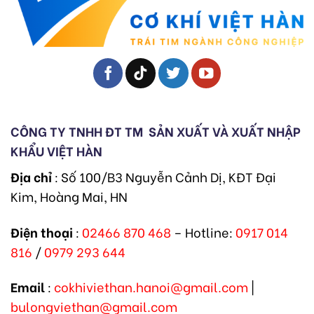
CÔNG TY TNHH ĐT TM
SẢN XUẤT VÀ XUẤT NHẬP
KHẨU VIỆT HÀN
Địa chỉ
: Số 100/B3 Nguyễn Cảnh Dị, KĐT Đại
Kim, Hoàng Mai, HN
Điện thoại
:
02466 870 468
– Hotline:
0917 014
816
/
0979 293 644
Email
:
cokhiviethan.hanoi@gmail.com
|
bulongviethan@gmail.com