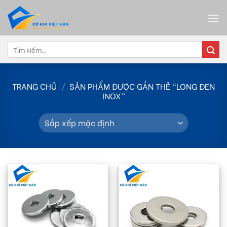
Skip
to
content
Tìm
kiếm:
TRANG CHỦ
/
SẢN PHẨM ĐƯỢC GẮN THẺ “LONG ĐEN
INOX”