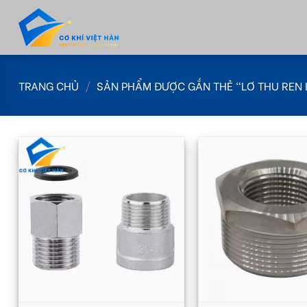
Skip
to
content
TRANG CHỦ
/
SẢN PHẨM ĐƯỢC GẮN THẺ “LƠ THU REN 