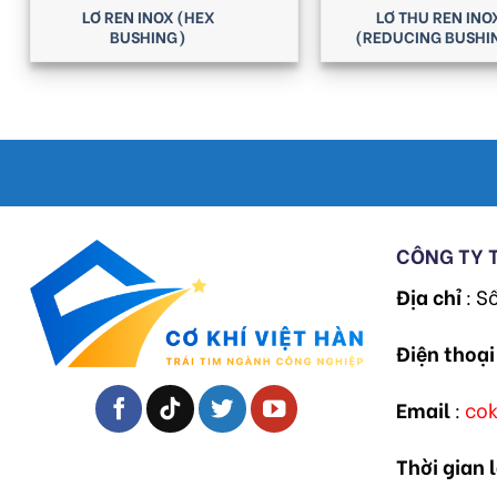
LƠ REN INOX (HEX
LƠ THU REN INO
BUSHING)
(REDUCING BUSHI
CÔNG TY 
Địa chỉ
: S
Điện thoại
Email
:
co
Thời gian 