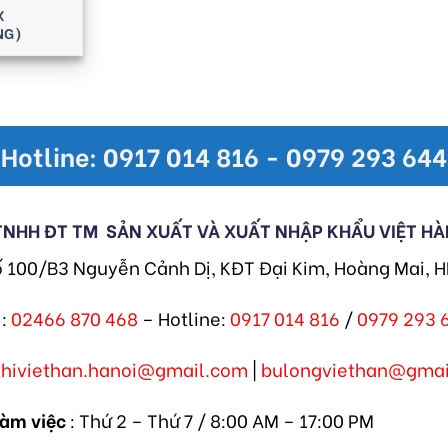
X
NG)
Hotline: 0917 014 816 - 0979 293 644
TNHH ĐT TM
SẢN XUẤT VÀ XUẤT NHẬP KHẨU VIỆT HÀ
ố 100/B3 Nguyễn Cảnh Dị, KĐT Đại Kim, Hoàng Mai, 
:
02466 870 468
– Hotline:
0917 014 816
/
0979 293 
khiviethan.hanoi@gmail.com
|
bulongviethan@gmai
làm việc
: Thứ 2 – Thứ 7 / 8:00 AM – 17:00 PM