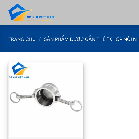
Skip
to
content
TRANG CHỦ
/
SẢN PHẨM ĐƯỢC GẮN THẺ “KHỚP NỐI N