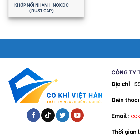
KHỚP NỐI NHANH INOX DC
(DUST CAP)
CÔNG TY 
Địa chỉ
: S
Điện thoại
Email
:
co
Thời gian 