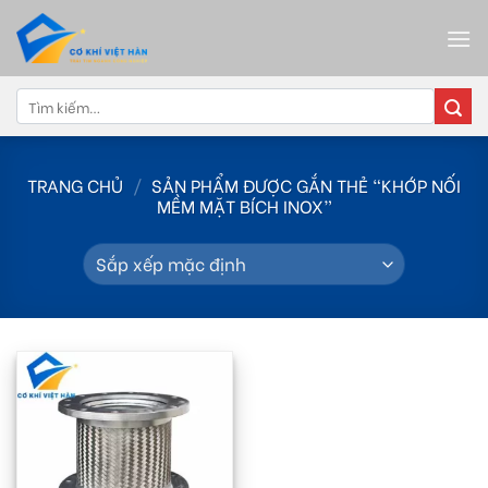
Skip
to
content
Tìm
kiếm:
TRANG CHỦ
/
SẢN PHẨM ĐƯỢC GẮN THẺ “KHỚP NỐI
MỀM MẶT BÍCH INOX”