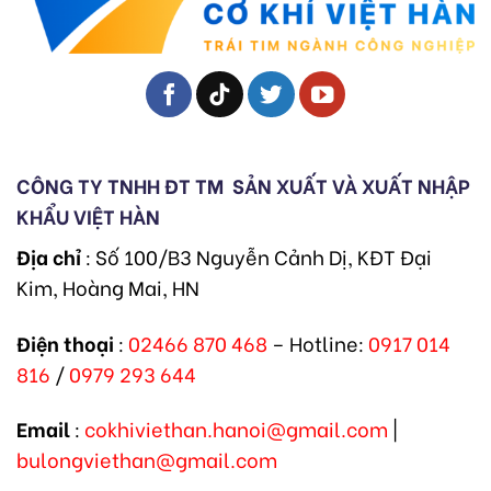
CÔNG TY TNHH ĐT TM
SẢN XUẤT VÀ XUẤT NHẬP
KHẨU VIỆT HÀN
Địa chỉ
: Số 100/B3 Nguyễn Cảnh Dị, KĐT Đại
Kim, Hoàng Mai, HN
Điện thoại
:
02466 870 468
– Hotline:
0917 014
816
/
0979 293 644
Email
:
cokhiviethan.hanoi@gmail.com
|
bulongviethan@gmail.com