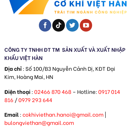
CÔNG TY TNHH ĐT TM
SẢN XUẤT VÀ XUẤT NHẬP
KHẨU VIỆT HÀN
Địa chỉ
: Số 100/B3 Nguyễn Cảnh Dị, KĐT Đại
Kim, Hoàng Mai, HN
Điện thoại
:
02466 870 468
– Hotline:
0917 014
816
/
0979 293 644
Email
:
cokhiviethan.hanoi@gmail.com
|
bulongviethan@gmail.com