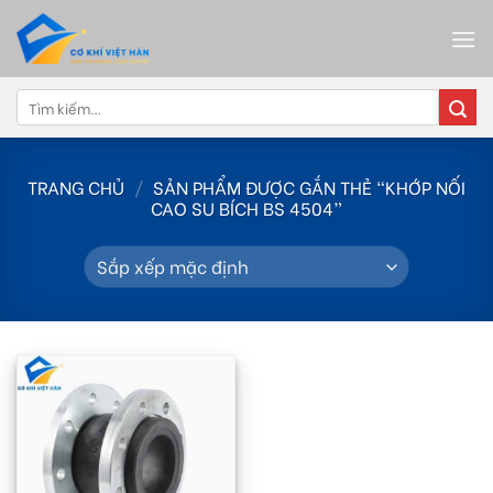
Skip
to
content
Tìm
kiếm:
TRANG CHỦ
/
SẢN PHẨM ĐƯỢC GẮN THẺ “KHỚP NỐI
CAO SU BÍCH BS 4504”