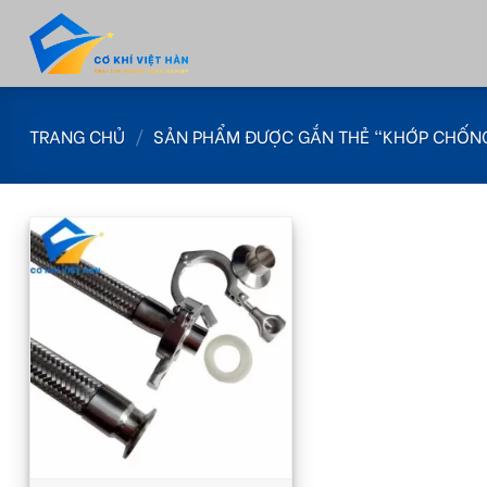
Skip
to
content
TRANG CHỦ
/
SẢN PHẨM ĐƯỢC GẮN THẺ “KHỚP CHỐN