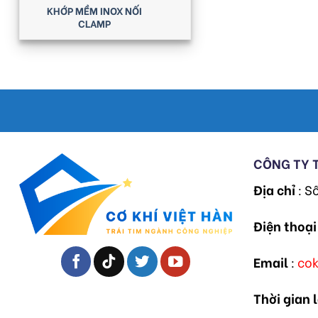
KHỚP MỀM INOX NỐI
CLAMP
CÔNG TY 
Địa chỉ
: S
Điện thoại
Email
:
co
Thời gian 