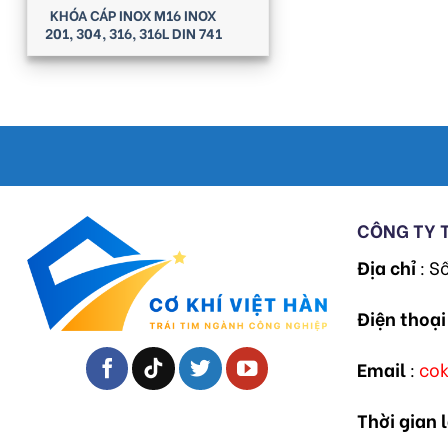
KHÓA CÁP INOX M16 INOX
201, 304, 316, 316L DIN 741
CÔNG TY 
Địa chỉ
: S
Điện thoại
Email
:
co
Thời gian 