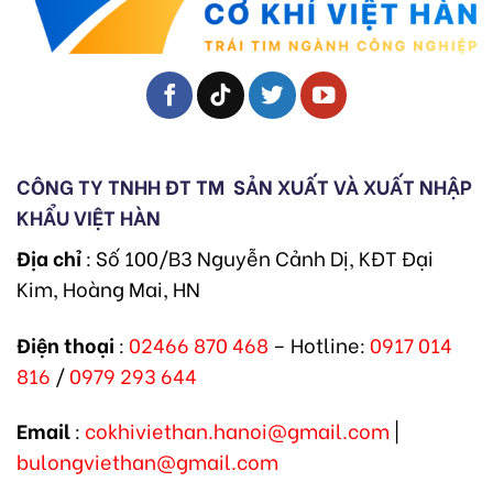
CÔNG TY TNHH ĐT TM
SẢN XUẤT VÀ XUẤT NHẬP
KHẨU VIỆT HÀN
Địa chỉ
: Số 100/B3 Nguyễn Cảnh Dị, KĐT Đại
Kim, Hoàng Mai, HN
Điện thoại
:
02466 870 468
– Hotline:
0917 014
816
/
0979 293 644
Email
:
cokhiviethan.hanoi@gmail.com
|
bulongviethan@gmail.com