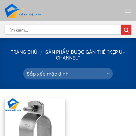
Skip
to
content
Tìm
kiếm:
TRANG CHỦ
/
SẢN PHẨM ĐƯỢC GẮN THẺ “KẸP U-
CHANNEL”