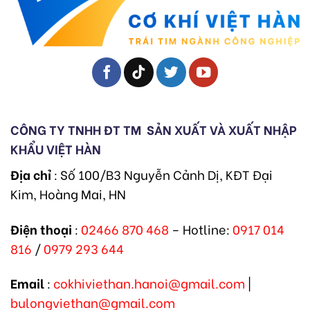
CÔNG TY TNHH ĐT TM
SẢN XUẤT VÀ XUẤT NHẬP
KHẨU VIỆT HÀN
Địa chỉ
: Số 100/B3 Nguyễn Cảnh Dị, KĐT Đại
Kim, Hoàng Mai, HN
Điện thoại
:
02466 870 468
– Hotline:
0917 014
816
/
0979 293 644
Email
:
cokhiviethan.hanoi@gmail.com
|
bulongviethan@gmail.com