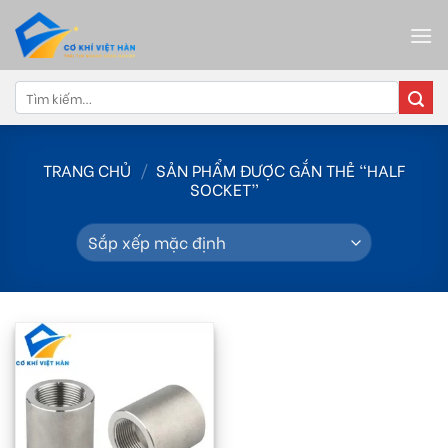
Skip
to
content
Tìm
kiếm:
TRANG CHỦ
/
SẢN PHẨM ĐƯỢC GẮN THẺ “HALF
SOCKET”