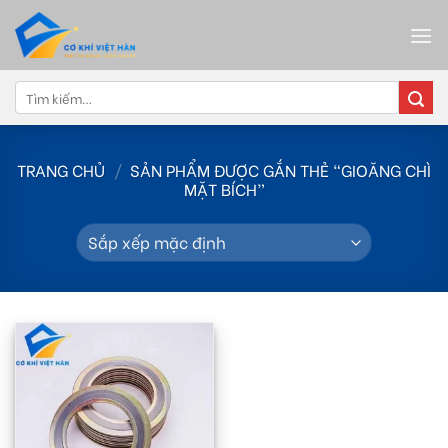
Skip
to
content
Tìm
kiếm:
TRANG CHỦ
/
SẢN PHẨM ĐƯỢC GẮN THẺ “GIOĂNG CHÌ
MẶT BÍCH”