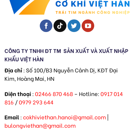
CÔNG TY TNHH ĐT TM
SẢN XUẤT VÀ XUẤT NHẬP
KHẨU VIỆT HÀN
Địa chỉ
: Số 100/B3 Nguyễn Cảnh Dị, KĐT Đại
Kim, Hoàng Mai, HN
Điện thoại
:
02466 870 468
– Hotline:
0917 014
816
/
0979 293 644
Email
:
cokhiviethan.hanoi@gmail.com
|
bulongviethan@gmail.com