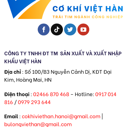
CÔNG TY TNHH ĐT TM
SẢN XUẤT VÀ XUẤT NHẬP
KHẨU VIỆT HÀN
Địa chỉ
: Số 100/B3 Nguyễn Cảnh Dị, KĐT Đại
Kim, Hoàng Mai, HN
Điện thoại
:
02466 870 468
– Hotline:
0917 014
816
/
0979 293 644
Email
:
cokhiviethan.hanoi@gmail.com
|
bulongviethan@gmail.com