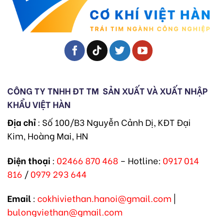
CÔNG TY TNHH ĐT TM
SẢN XUẤT VÀ XUẤT NHẬP
KHẨU VIỆT HÀN
Địa chỉ
: Số 100/B3 Nguyễn Cảnh Dị, KĐT Đại
Kim, Hoàng Mai, HN
Điện thoại
:
02466 870 468
– Hotline:
0917 014
816
/
0979 293 644
Email
:
cokhiviethan.hanoi@gmail.com
|
bulongviethan@gmail.com