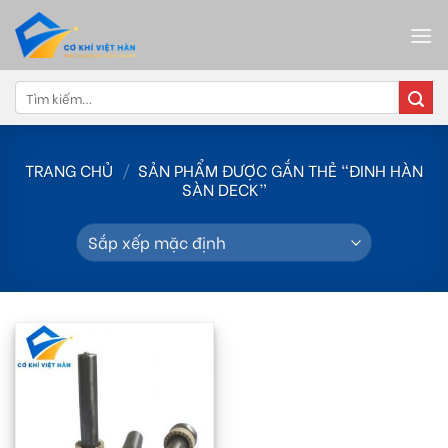
Skip
to
content
Tìm
kiếm:
TRANG CHỦ
/
SẢN PHẨM ĐƯỢC GẮN THẺ “ĐINH HÀN
SÀN DECK”