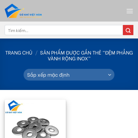
Skip
to
content
Tìm
kiếm:
TRANG CHỦ
/
SẢN PHẨM ĐƯỢC GẮN THẺ “ĐỆM PHẲNG
VÀNH RỘNG INOX”