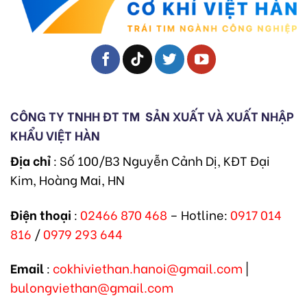
CÔNG TY TNHH ĐT TM
SẢN XUẤT VÀ XUẤT NHẬP
KHẨU VIỆT HÀN
Địa chỉ
: Số 100/B3 Nguyễn Cảnh Dị, KĐT Đại
Kim, Hoàng Mai, HN
Điện thoại
:
02466 870 468
– Hotline:
0917 014
816
/
0979 293 644
Email
:
cokhiviethan.hanoi@gmail.com
|
bulongviethan@gmail.com