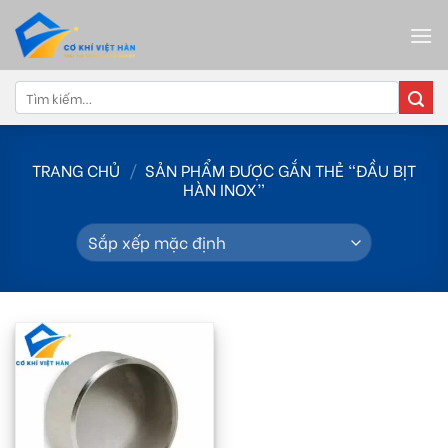
Skip
to
content
Tìm
kiếm:
TRANG CHỦ
/
SẢN PHẨM ĐƯỢC GẮN THẺ “ĐẦU BỊT
HÀN INOX”