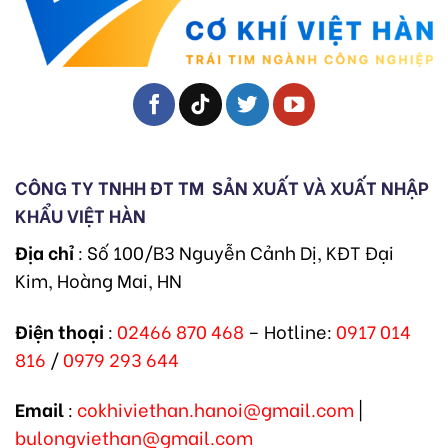
CÔNG TY TNHH ĐT TM
SẢN XUẤT VÀ XUẤT NHẬP
KHẨU VIỆT HÀN
Địa chỉ
: Số 100/B3 Nguyễn Cảnh Dị, KĐT Đại
Kim, Hoàng Mai, HN
Điện thoại
:
02466 870 468
– Hotline:
0917 014
816
/
0979 293 644
Email
:
cokhiviethan.hanoi@gmail.com
|
bulongviethan@gmail.com