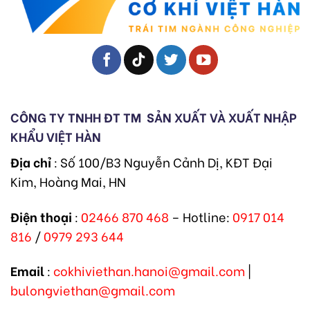
CÔNG TY TNHH ĐT TM
SẢN XUẤT VÀ XUẤT NHẬP
KHẨU VIỆT HÀN
Địa chỉ
: Số 100/B3 Nguyễn Cảnh Dị, KĐT Đại
Kim, Hoàng Mai, HN
Điện thoại
:
02466 870 468
– Hotline:
0917 014
816
/
0979 293 644
Email
:
cokhiviethan.hanoi@gmail.com
|
bulongviethan@gmail.com