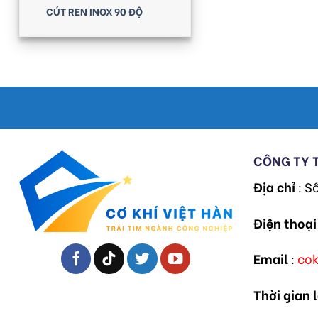
CÚT REN INOX 90 ĐỘ
CÔNG TY 
Địa chỉ
: S
Điện thoại
Email
:
co
Thời gian 