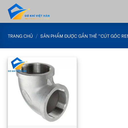
Skip
to
content
TRANG CHỦ
/
SẢN PHẨM ĐƯỢC GẮN THẺ “CÚT GÓC RE