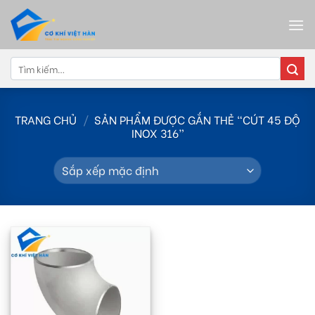
Skip
to
content
Tìm
kiếm:
TRANG CHỦ
/
SẢN PHẨM ĐƯỢC GẮN THẺ “CÚT 45 ĐỘ
INOX 316”