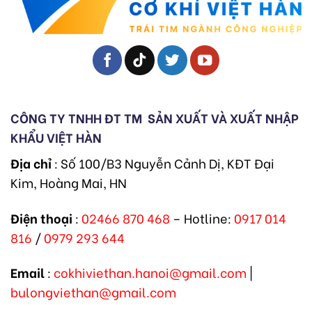
CÔNG TY TNHH ĐT TM
SẢN XUẤT VÀ XUẤT NHẬP
KHẨU VIỆT HÀN
Địa chỉ
: Số 100/B3 Nguyễn Cảnh Dị, KĐT Đại
Kim, Hoàng Mai, HN
Điện thoại
:
02466 870 468
– Hotline:
0917 014
816
/
0979 293 644
Email
:
cokhiviethan.hanoi@gmail.com
|
bulongviethan@gmail.com