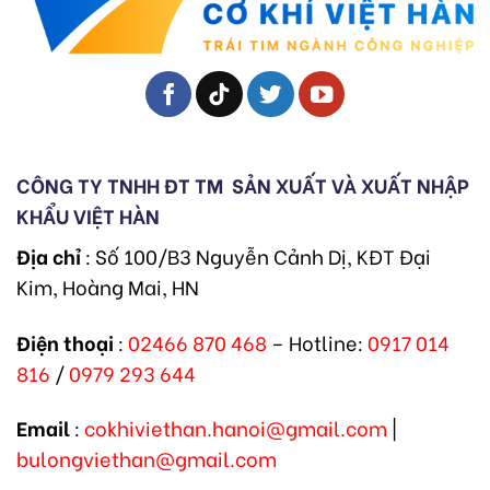
CÔNG TY TNHH ĐT TM
SẢN XUẤT VÀ XUẤT NHẬP
KHẨU VIỆT HÀN
Địa chỉ
: Số 100/B3 Nguyễn Cảnh Dị, KĐT Đại
Kim, Hoàng Mai, HN
Điện thoại
:
02466 870 468
– Hotline:
0917 014
816
/
0979 293 644
Email
:
cokhiviethan.hanoi@gmail.com
|
bulongviethan@gmail.com