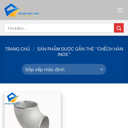
Skip
to
content
Tìm
kiếm:
TRANG CHỦ
/
SẢN PHẨM ĐƯỢC GẮN THẺ “CHẾCH HÀN
INOX”