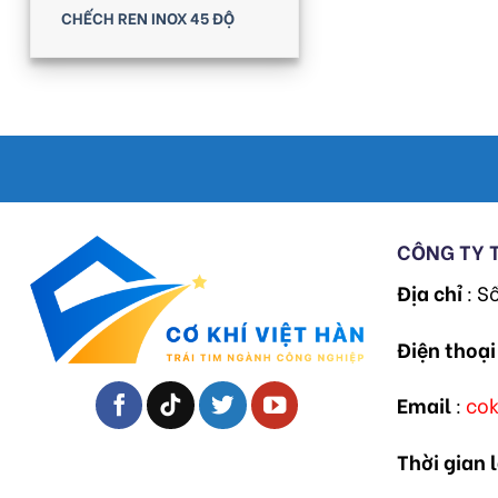
CHẾCH REN INOX 45 ĐỘ
CÔNG TY 
Địa chỉ
: S
Điện thoại
Email
:
co
Thời gian 