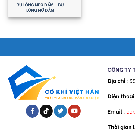
BU LÔNG NEO DẦM – BU
LÔNG NỞ DẦM
CÔNG TY 
Địa chỉ
: S
Điện thoại
Email
:
co
Thời gian 