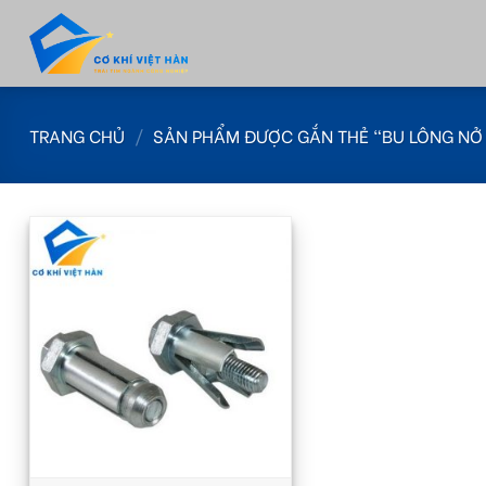
Skip
to
content
TRANG CHỦ
/
SẢN PHẨM ĐƯỢC GẮN THẺ “BU LÔNG NỞ