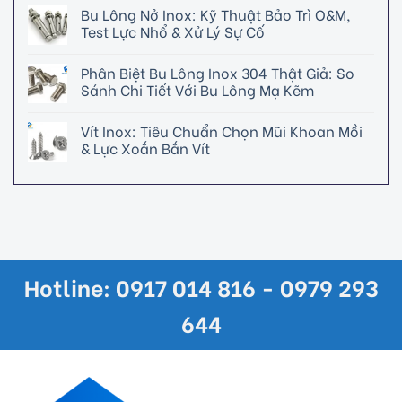
Bu Lông Nở Inox: Kỹ Thuật Bảo Trì O&M,
Test Lực Nhổ & Xử Lý Sự Cố
Phân Biệt Bu Lông Inox 304 Thật Giả: So
Sánh Chi Tiết Với Bu Lông Mạ Kẽm
Vít Inox: Tiêu Chuẩn Chọn Mũi Khoan Mồi
& Lực Xoắn Bắn Vít
Hotline: 0917 014 816 - 0979 293
644