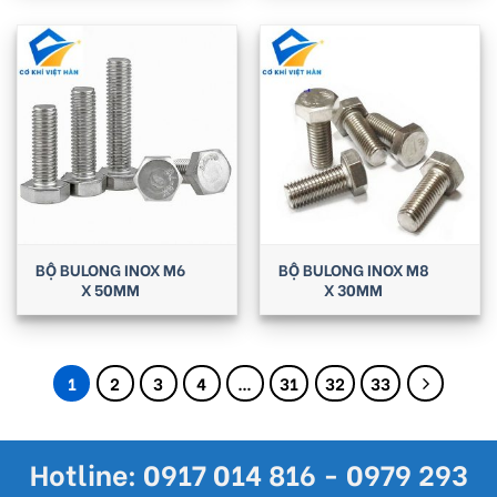
BỘ BULONG INOX M6
BỘ BULONG INOX M8
X 50MM
X 30MM
1
2
3
4
…
31
32
33
Hotline: 0917 014 816 - 0979 293