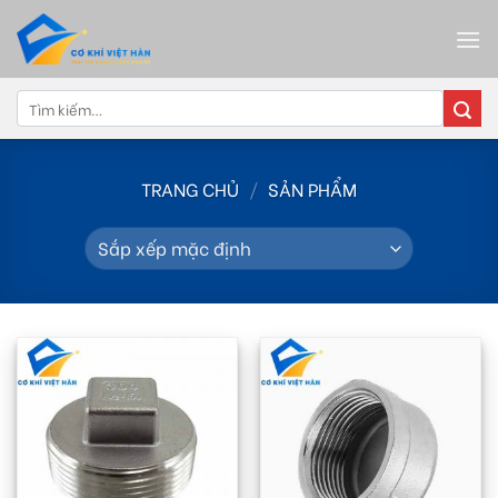
Skip
to
content
Tìm
kiếm:
TRANG CHỦ
/
SẢN PHẨM